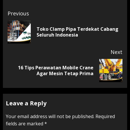
Continue
Previous
Reading
Toko Clamp Pipa Terdekat Cabang
Pr
Seluruh Indonesia
pos
Next
16 Tips Perawatan Mobile Crane
Next
Agar Mesin Tetap Prima
post:
Leave a Reply
Your email address will not be published.
Required
fields are marked
*