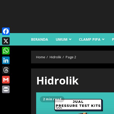
Skip
to
content
Facebook
BERANDA
UMUM
CLAMP PIPA
X
Home
Hidrolik
Page 2
WhatsApp
LinkedIn
Hidrolik
Threads
Gmail
Print
2 min read