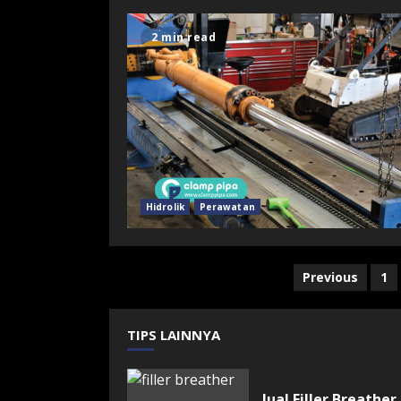
2 min read
Hidrolik
Perawatan
Posts
Previous
1
navigation
TIPS LAINNYA
Jual Filler Breather