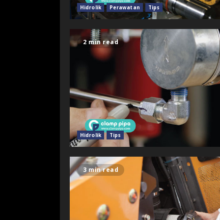
Hidrolik
Perawatan
Tips
2 min read
Hidrolik
Tips
3 min read