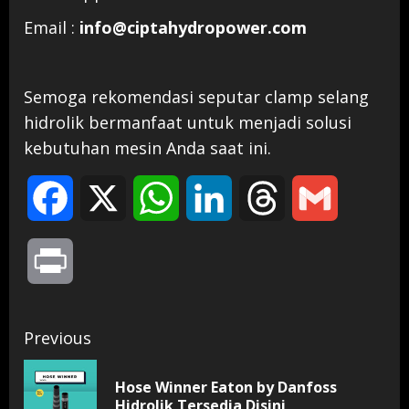
Email :
info@ciptahydropower.com
Semoga rekomendasi seputar clamp selang
hidrolik bermanfaat untuk menjadi solusi
kebutuhan mesin Anda saat ini.
Facebook
X
WhatsApp
LinkedIn
Threads
Gmail
Print
Continue
Previous
Reading
Hose Winner Eaton by Danfoss
Pr
Hidrolik Tersedia Disini