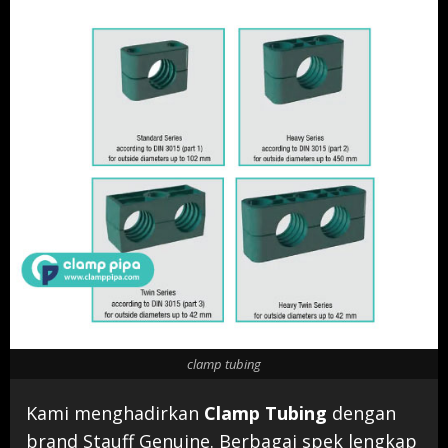
clamp tubing
Kami menghadirkan
Clamp Tubing
dengan
brand Stauff Genuine. Berbagai spek lengkap