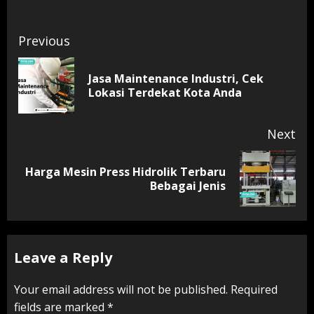
Continue
Previous
Reading
Jasa Maintenance Industri, Cek
Pr
Lokasi Terdekat Kota Anda
pos
Next
Harga Mesin Press Hidrolik Terbaru
Next
Bebagai Jenis
post:
Leave a Reply
Your email address will not be published.
Required
fields are marked
*