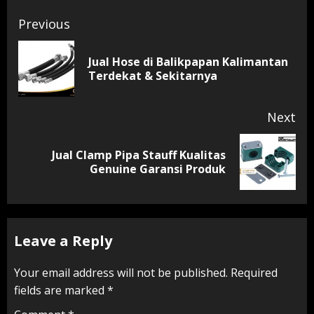
Continue
Previous
Reading
Jual Hose di Balikpapan Kalimantan
Pr
Terdekat & Sekitarnya
pos
Next
Jual Clamp Pipa Stauff Kualitas
Next
Genuine Garansi Produk
post:
Leave a Reply
Your email address will not be published.
Required
fields are marked
*