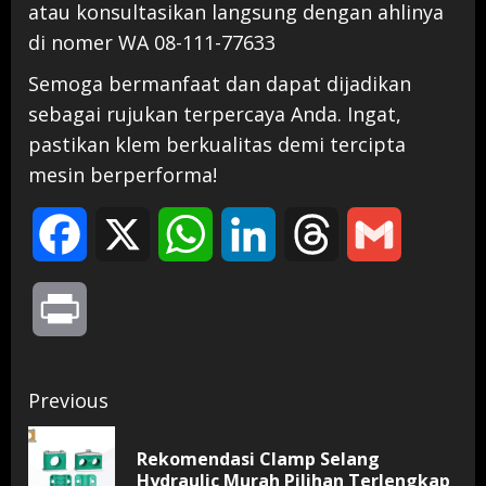
atau konsultasikan langsung dengan ahlinya
di nomer WA 08-111-77633
Semoga bermanfaat dan dapat dijadikan
sebagai rujukan terpercaya Anda. Ingat,
pastikan klem berkualitas demi tercipta
mesin berperforma!
Facebook
X
WhatsApp
LinkedIn
Threads
Gmail
Print
Continue
Previous
Reading
Rekomendasi Clamp Selang
Pr
Hydraulic Murah Pilihan Terlengkap