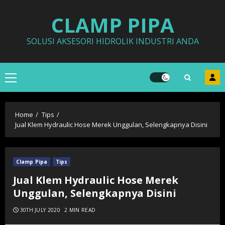
Skip
CLAMP PIPA
to
content
SOLUSI AKSESORI HIDROLIK INDUSTRI ANDA
Primary
Menu
Home
Tips
Jual Klem Hydraulic Hose Merek Unggulan, Selengkapnya Disini
Clamp Pipa
Tips
Jual Klem Hydraulic Hose Merek
Unggulan, Selengkapnya Disini
30TH JULY 2020
2 MIN READ