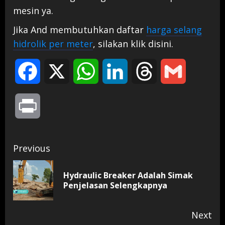
mesin ya.
Jika And membutuhkan daftar
harga selang
hidrolik per meter
, silakan klik disini.
Facebook
X
WhatsApp
LinkedIn
Threads
Gmail
Print
Continue
Previous
Reading
Hydraulic Breaker Adalah Simak
Pr
Penjelasan Selengkapnya
pos
Next