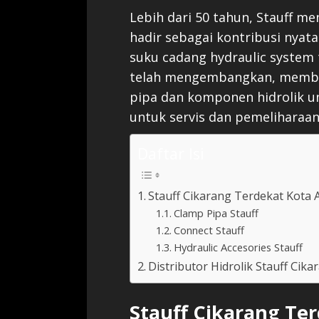
Lebih dari 50 tahun, Stauff me
hadir sebagai kontribusi nya
suku cadang hydraulic system 
telah mengembangkan, membua
pipa dan komponen hidrolik un
untuk servis dan pemeliharaan 
Daftar Isi
Stauff Cikarang Terdekat Kota 
Clamp Pipa Stauff
Connect Stauff
Hydraulic Accesories Stauff
Distributor Hidrolik Stauff Cika
Stauff Cikarang Te