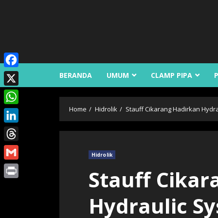
Skip
to
content
Facebook
BERANDA
UMUM
CLAMP PIPA
X
Home
Hidrolik
Stauff Cikarang Hadirkan Hydr
WhatsApp
LinkedIn
Threads
Hidrolik
Gmail
Stauff Cika
Print
Hydraulic S