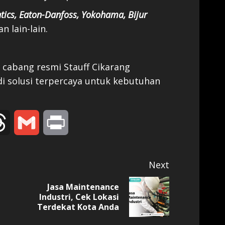
ntics, Eaton-Danfoss, Yokohama, Bijur
an lain-lain.
cabang resmi Stauff Cikarang
i solusi terpercaya untuk kebutuhan
edIn
Threads
Gmail
Print
Next
Jasa Maintenance
Previous
Next
Industri, Cek Lokasi
Terdekat Kota Anda
post:
post: