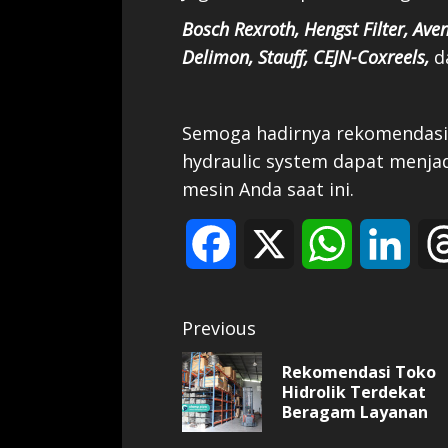
Bosch Rexroth, Hengst Filter, Ave
Delimon, Stauff, CEJN-Coxreels,
d
Semoga hadirnya rekomendasi 
hydraulic system dapat menjad
mesin Anda saat ini.
Facebook
X
WhatsApp
Link
Continue
Previous
Reading
Rekomendasi Toko
Hidrolik Terdekat
Beragam Layanan