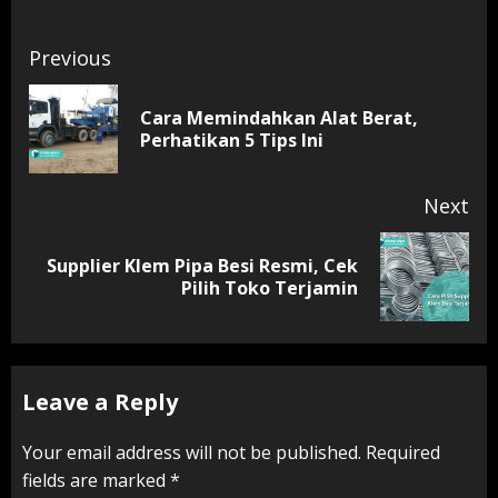
Continue
Previous
Reading
Cara Memindahkan Alat Berat,
Pr
Perhatikan 5 Tips Ini
pos
Next
Supplier Klem Pipa Besi Resmi, Cek
Next
Pilih Toko Terjamin
post:
Leave a Reply
Your email address will not be published.
Required
fields are marked
*