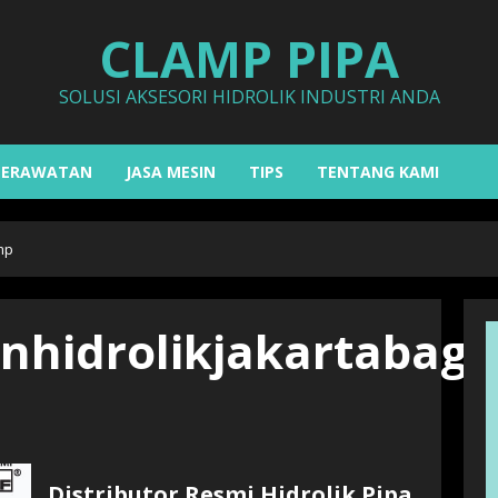
CLAMP PIPA
SOLUSI AKSESORI HIDROLIK INDUSTRI ANDA
PERAWATAN
JASA MESIN
TIPS
TENTANG KAMI
mp
inhidrolikjakartabagu
Distributor Resmi Hidrolik Pipa