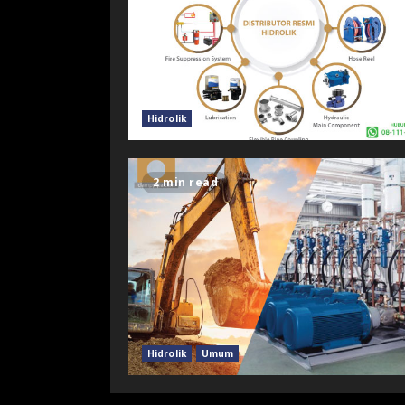
Hidrolik
2 min read
Hidrolik
Umum