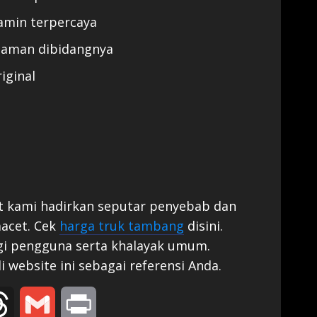
jamin terpercaya
alaman dibidangnya
iginal
t kami hadirkan seputar penyebab dan
macet. Cek
harga truk tambang
disini.
i pengguna serta khalayak umum.
di website ini sebagai referensi Anda.
edIn
Threads
Gmail
Print