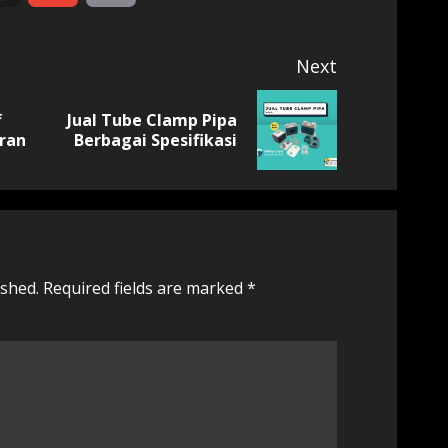
Next
f
Jual Tube Clamp Pipa
Previous
Next
ran
Berbagai Spesifikasi
post:
post:
ished.
Required fields are marked
*