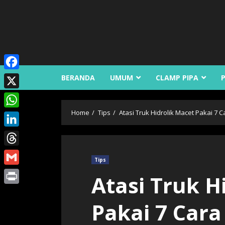
Skip
to
content
Facebook
BERANDA
UMUM
CLAMP PIPA
X
Home
Tips
Atasi Truk Hidrolik Macet Pakai 7 Ca
WhatsApp
LinkedIn
Threads
Tips
Gmail
Atasi Truk H
Print
Pakai 7 Cara 