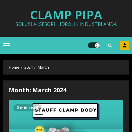
Skip
CLAMP PIPA
to
content
SOLUSI AKSESORI HIDROLIK INDUSTRI ANDA
Primary
Menu
Home
2024
March
Month:
March 2024
2 min read