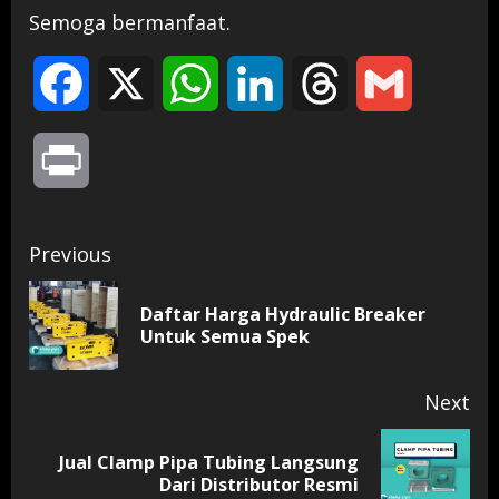
Semoga bermanfaat.
Facebook
X
WhatsApp
LinkedIn
Threads
Gmail
Print
Continue
Previous
Reading
Daftar Harga Hydraulic Breaker
Pr
Untuk Semua Spek
pos
Next
Jual Clamp Pipa Tubing Langsung
Next
Dari Distributor Resmi
post: