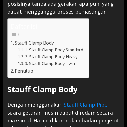
posisinya tanpa ada gerakan apa pun, yang
dapat mengganggu proses pemasangan.
Daftar Isi
Stauff Clamp Body
1. Stauff Clamp Body Standard
2. Stauff Clamp Body Heavy
3. Stauff Clamp Body Twin
Penutup
Stauff Clamp Body
Dengan menggunakan
Stauff Clamp Pipe
,
suara getaran mesin dapat diredam secara
maksimal. Hal ini dikarenakan badan penjepit