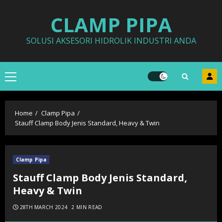
Skip
CLAMP PIPA
to
content
SOLUSI AKSESORI HIDROLIK INDUSTRI ANDA
Primary
Menu
Home
Clamp Pipa
Stauff Clamp Body Jenis Standard, Heavy & Twin
Clamp Pipa
Stauff Clamp Body Jenis Standard,
Heavy & Twin
28TH MARCH 2024
2 MIN READ