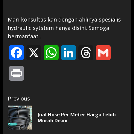
Mari konsultasikan dengan ahlinya spesialis
hydraulic sytstem hanya disini. Semoga
bermanfaat..
Facebook
X
WhatsApp
LinkedIn
Threads
Gmail
Print
Continue
Previous
Reading
Jual Hose Per Meter Harga Lebih
Pr
Murah Disini
pos