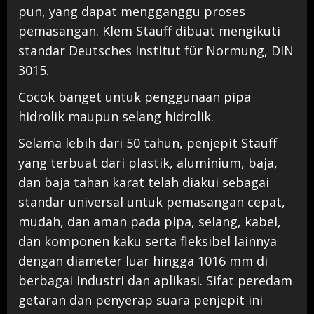
pun, yang dapat mengganggu proses
pemasangan. Klem Stauff dibuat mengikuti
standar Deutsches Institut fϋr Normung, DIN
3015.
Cocok banget untuk penggunaan pipa
hidrolik maupun selang hidrolik.
Selama
lebih
dari
50
tahun
,
penjepit
Stauff
yang
terbuat
dari
plastik
,
aluminium
,
baja
,
dan
baja
tahan
karat
telah
diakui
sebagai
standar
universal
untuk
pemasangan
cepat
,
mudah
,
dan
aman
pada
pipa
,
selang
,
kabel
,
dan
komponen
kaku
serta
fleksibel
lainnya
dengan
diameter
luar
hingga
1016
mm
di
berbagai
industri
dan
aplikasi
.
Sifat
peredam
getaran
dan
penyerap
suara
penjepit
ini