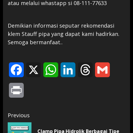
atau melalui whastapp si 08-111-77633
Demikian informasi seputar rekomendasi
klem Stauff pipa yang dapat kami hadirkan.
Semoga bermanfaat..
Facebook
X
WhatsApp
LinkedIn
Threads
Gmail
Print
Continue
Previous
Reading
Clamp Pipa Hidrolik Berbagai Tipe
Pr