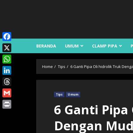
Skip
to
content
Facebook
BERANDA
UMUM
CLAMP PIPA
X
Home
Tips
6 Ganti Pipa Oli hidrolik Truk De
WhatsApp
LinkedIn
Threads
Tips
Umum
Gmail
6 Ganti Pipa 
Print
Dengan Mu