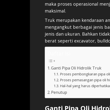
maka proses operasional menj
maksimal.
Truk merupakan kendaraan an
mengangkut berbagai jenis ba
jenis dan ukuran. Bahkan tida
berat seperti excavator, bulldo
Daftar Isi
Ganti Pipa Oli Hidrolik Truk
Proses pembongkaran pipa oli 
Proses pemasangan pipa oli hi
Hal-hal yang harus diperhatika
Penutup
Ganti Pipa Oli Hidro