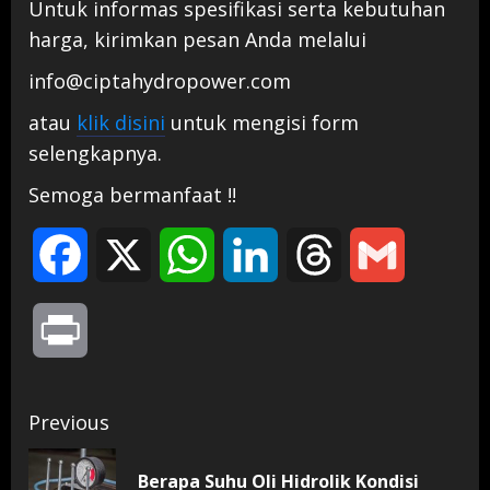
Untuk informas spesifikasi serta kebutuhan
harga, kirimkan pesan Anda melalui
info@ciptahydropower.com
atau
klik disini
untuk mengisi form
selengkapnya.
Semoga bermanfaat !!
Facebook
X
WhatsApp
LinkedIn
Threads
Gmail
Print
Continue
Previous
Reading
Berapa Suhu Oli Hidrolik Kondisi
Pr