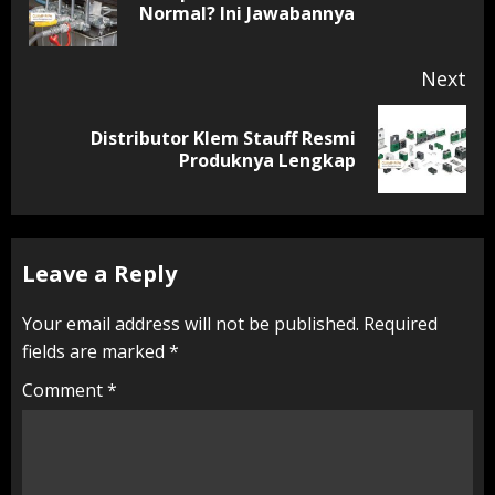
Normal? Ini Jawabannya
pos
Next
Distributor Klem Stauff Resmi
Next
Produknya Lengkap
post:
Leave a Reply
Your email address will not be published.
Required
fields are marked
*
Comment
*