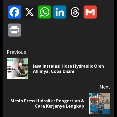
Facebook
X
WhatsApp
LinkedIn
Threads
Gmail
Print
Continue
Previous
Reading
Jasa Instalasi Hose Hydraulic Oleh
Pr
Ahlinya, Coba Disini
pos
Next
Mesin Press Hidrolik : Pengertian &
Next
Cara Kerjanya Lengkap
post: