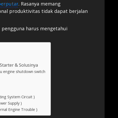
berputar
. Rasanya memang
al produktivitas tidak dapat berjalan
u pengguna harus mengetahui
Starter & Solusinya
au engine shutdown switch
rting System Circuit )
Power Supply )
ernal Engine Trouble )