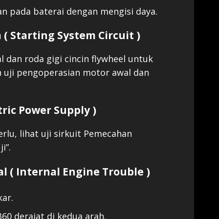
an pada baterai dengan mengisi daya.
m ( Starting System Circuit )
l dan roda gigi cincin flywheel untuk
n uji pengoperasian motor awal dan
ctric Power Supply )
perlu, lihat uji sirkuit Pemecahan
i”.
l ( Internal Engine Trouble )
ar.
60 derajat di kedua arah.