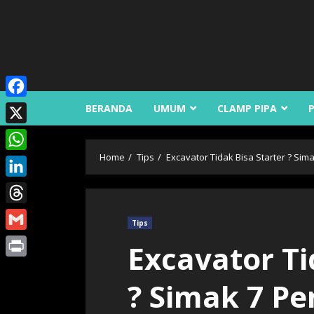
Skip
to
content
Facebook
BERANDA
UMUM
CLAMP PIPA
X
Home
Tips
Excavator Tidak Bisa Starter ? Si
WhatsApp
LinkedIn
Threads
Tips
Gmail
Excavator Ti
Print
? Simak 7 P