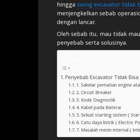
hingga
swing excavator tidak 
menjengkelkan sebab operasion
dengan lancar.
Oleh sebab itu, mau tidak ma
penyebab serta solusinya.
Daftar Isi
Penyebab Excavator Tidak Bisa 
1. Sakelar pematian engine at
2. Circuit Breaker
3. Kode Diagnostik
4. Kabel pada Baterai
5. Sirkuit starting sistem ( Sta
6. Catu daya listrik ( Electric 
7. Masalah mesin internal ( Int