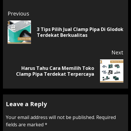
Continue
Previous
Reading
3 Tips Pilih Jual Clamp Pipa Di Glodok
Pr
Terdekat Berkualitas
pos
Next
Harus Tahu Cara Memilih Toko
Next
Clamp Pipa Terdekat Terpercaya
post:
Leave a Reply
Your email address will not be published.
Required
fields are marked
*