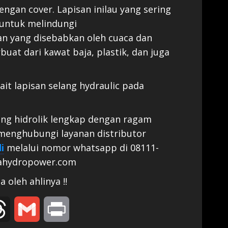
engan cover. Lapisan inilau yang sering
i untuk melindungi
an yang disebabkan oleh cuaca dan
uat dari kawat baja, plastik, dan juga
ait lapisan selang hydraulic pada
ng hidrolik lengkap dengan ragam
 menghubungi layanan distributor
i
melalui nomor whatsapp di 08111-
tahydropower.com
 oleh ahlinya !!
edIn
Threads
Gmail
Print