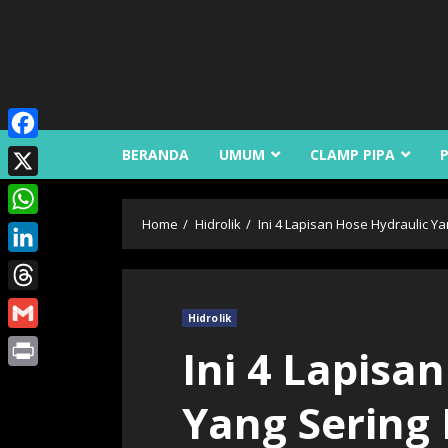
Skip
to
content
Facebook
BERANDA
UMUM
CLAMP PIPA
X
Home
Hidrolik
Ini 4 Lapisan Hose Hydraulic Y
WhatsApp
LinkedIn
Threads
Hidrolik
Gmail
Ini 4 Lapisa
Print
Yang Sering