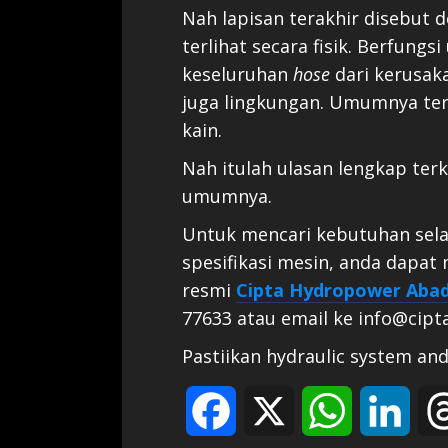
Nah lapisan terakhir disebut d
terlihat secara fisik. Berfungs
keseluruhan
hose
dari kerusak
juga lingkungan. Umumnya terb
kain.
Nah itulah ulasan lengkap terk
umumnya.
Untuk mencari kebutuhan sela
spesifikasi mesin, anda dapat
resmi
Cipta Hydropower Abad
77633 atau email ke info@cip
Pastiikan hydraulic system anda
Facebook
X
WhatsApp
Link