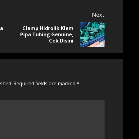
Next
ca
Clamp Hidrolik Klem
Previous
Next
Pipa Tubing Genuine,
Cek Disini
post:
post:
ished.
Required fields are marked
*