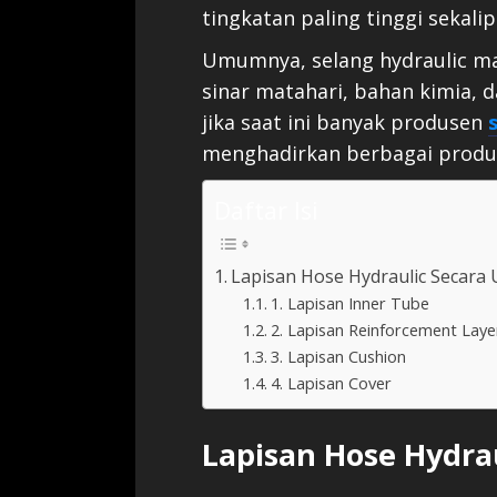
tingkatan paling tinggi sekalip
Umumnya, selang hydraulic m
sinar matahari, bahan kimia, d
jika saat ini banyak produsen
menghadirkan berbagai produk
Daftar Isi
Lapisan Hose Hydraulic Secar
1. Lapisan Inner Tube
2. Lapisan Reinforcement Laye
3. Lapisan Cushion
4. Lapisan Cover
Lapisan Hose Hydr