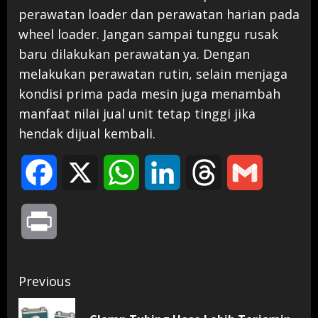
perawatan loader dan perawatan harian pada
wheel loader. Jangan sampai tunggu rusak
baru dilakukan perawatan ya. Dengan
melakukan perawatan rutin, selain menjaga
kondisi prima pada mesin juga menambah
manfaat nilai jual unit tetap tinggi jika
hendak dijual kembali.
Facebook
X
WhatsApp
LinkedIn
Threads
Gmail
Print
Continue
Previous
Reading