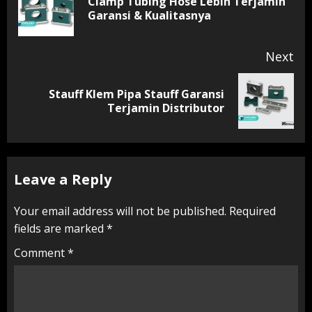
Clamp Tubing Hose Lebih Terjamin
Pr
Garansi & Kualitasnya
pos
Next
Stauff Klem Pipa Stauff Garansi
Next
Terjamin Distributor
post:
Leave a Reply
Your email address will not be published.
Required
fields are marked
*
Comment
*