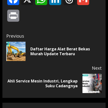
Print
Continue
Previous
Reading
Daftar Harga Alat Berat Bekas
Pr
Murah Update Terbaru
pos
Next
Ahli Service Mesin Industri, Lengkap
Next
Suku Cadangnya
post: