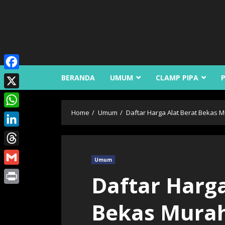
Skip
to
content
Facebook
BERANDA
UMUM
CLAMP PIPA
X
Home
Umum
Daftar Harga Alat Berat Bekas 
WhatsApp
LinkedIn
Threads
Umum
Gmail
Daftar Harga
Print
Bekas Mura