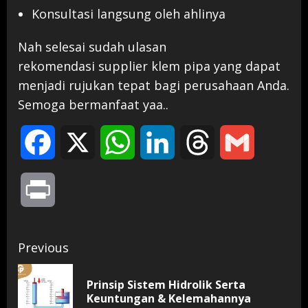
Konsultasi langsung oleh ahlinya
Nah selesai sudah ulasan
rekomendasi supplier klem pipa yang dapat
menjadi rujukan tepat bagi perusahaan Anda.
Semoga bermanfaat yaa..
Facebook
X
WhatsApp
LinkedIn
Threads
Gmail
Print
Continue
Previous
Reading
Prinsip Sistem Hidrolik Serta
Pr
Keuntungan & Kelemahannya
pos