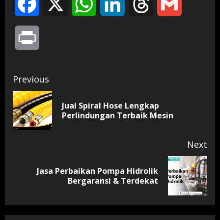
Facebook
X
WhatsApp
LinkedIn
Threads
Gmail
Print
Continue
Previous
Reading
Jual Spiral Hose Lengkap
Pr
Perlindungan Terbaik Mesin
pos
Next
Jasa Perbaikan Pompa Hidrolik
Next
Bergaransi & Terdekat
post: