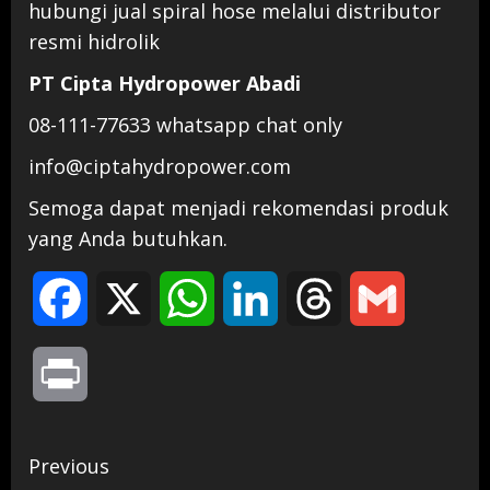
hubungi jual spiral hose melalui distributor
resmi hidrolik
PT Cipta Hydropower Abadi
08-111-77633 whatsapp chat only
info@ciptahydropower.com
Semoga dapat menjadi rekomendasi produk
yang Anda butuhkan.
Facebook
X
WhatsApp
LinkedIn
Threads
Gmail
Print
Continue
Previous