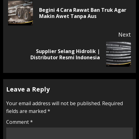
Reading
Begini 4 Cara Rawat Ban Truk Agar
Pr
Makin Awet Tanpa Aus
pos
Next
Supplier Selang Hidrolik |
Next
Distributor Resmi Indonesia
post:
Leave a Reply
Your email address will not be published.
Required
fields are marked
*
Comment
*