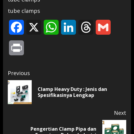
tube clamps
Facebook
X
WhatsApp
LinkedIn
Threads
Gmail
Print
Continue
Previous
Reading
Clamp Heavy Duty : Jenis dan
Pr
Spesifikasinya Lengkap
pos
Next
Pengertian Clamp Pipa dan
Next