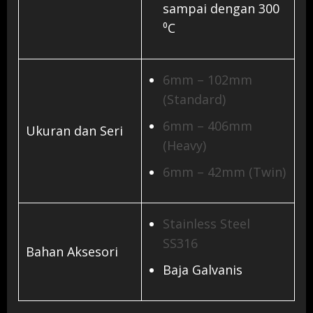
sampai dengan 300
⁰C
6mm – 102mm
(Standard)
6mm – 406mm
Ukuran dan Seri
(Heavy)
6mm – 42mm (Twin)
Stainless Steel
SS316
Bahan Aksesori
Baja Galvanis