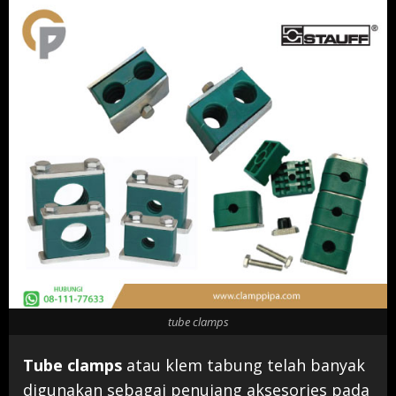
tube clamps
Tube clamps
atau klem tabung telah banyak
digunakan sebagai penujang aksesories pada