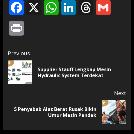
Facebook
X
WhatsApp
LinkedIn
Threads
Gmail
Print
Continue
Previous
Reading
Supplier Stauff Lengkap Mesin
Pr
Hydraulic System Terdekat
pos
Next
5 Penyebab Alat Berat Rusak Bikin
Next
Umur Mesin Pendek
post: