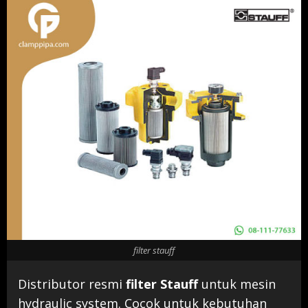
filter stauff
Distributor resmi
filter Stauff
untuk mesin
hydraulic system. Cocok untuk kebutuhan