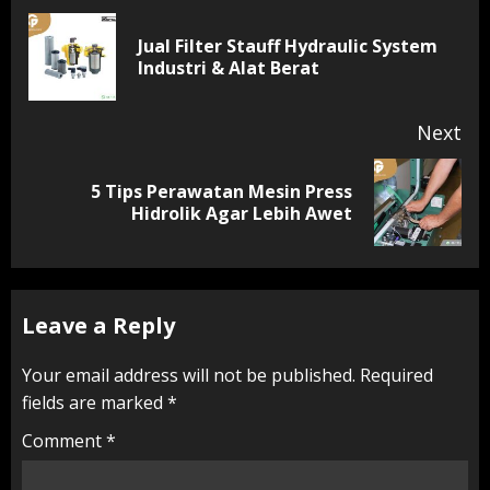
Reading
Jual Filter Stauff Hydraulic System
Pr
Industri & Alat Berat
pos
Next
5 Tips Perawatan Mesin Press
Next
Hidrolik Agar Lebih Awet
post:
Leave a Reply
Your email address will not be published.
Required
fields are marked
*
Comment
*