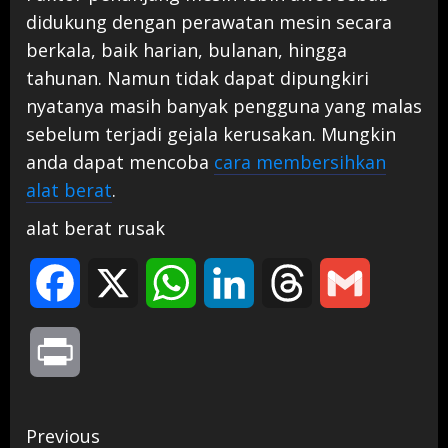
didukung dengan perawatan mesin secara
berkala, baik harian, bulanan, hingga
tahunan. Namun tidak dapat dipungkiri
nyatanya masih banyak pengguna yang malas
sebelum terjadi gejala kerusakan. Mungkin
anda dapat mencoba
cara membersihkan
alat berat
.
alat berat rusak
Facebook
X
WhatsApp
LinkedIn
Threads
Gmail
Print
Continue
Previous