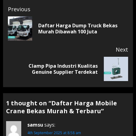
Continue
Previous
Reading
Daftar Harga Dump Truck Bekas
Pr
Murah Dibawah 100 Juta
pos
Next
Clamp Pipa Industri Kualitas
Next
Genuine Supplier Terdekat
post:
1 thought on “
Daftar Harga Mobile
Crane Bekas Murah & Terbaru
”
samsu
says:
4th September 2025 at 8:58 am