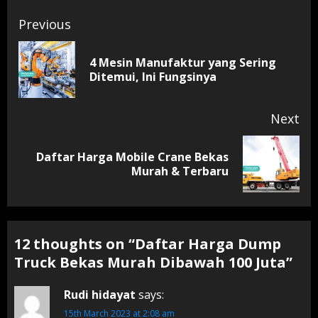
Continue
Previous
Reading
4 Mesin Manufaktur yang Sering
Pr
Ditemui, Ini Fungsinya
pos
Next
Daftar Harga Mobile Crane Bekas
Next
Murah & Terbaru
post:
12 thoughts on “
Daftar Harga Dump
Truck Bekas Murah Dibawah 100 Juta
”
Rudi hidayat
says:
15th March 2023 at 2:08 am