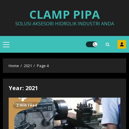
Skip
CLAMP PIPA
to
content
SOLUSI AKSESORI HIDROLIK INDUSTRI ANDA
Primary
Menu
Home
2021
Page 4
Year:
2021
2 min read